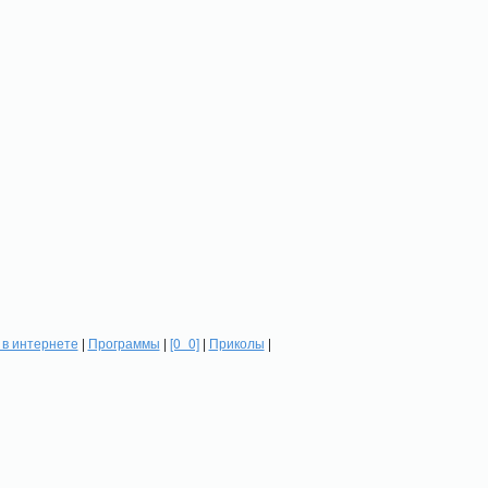
в интернете
|
Программы
|
[0_0]
|
Приколы
|