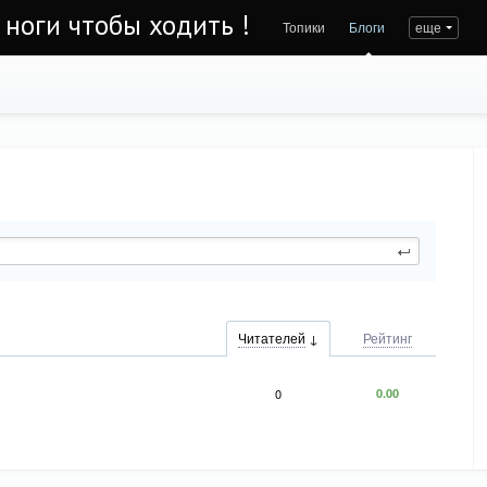
 ноги чтобы ходить !
Топики
Блоги
еще
Читателей
Рейтинг
0
0.00