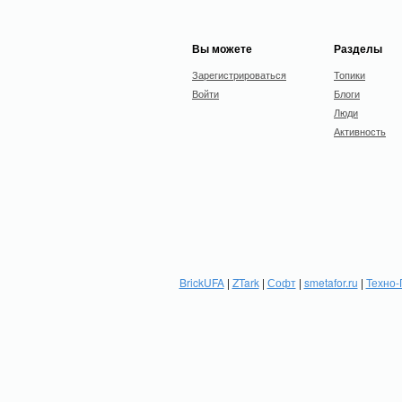
Вы можете
Разделы
Зарегистрироваться
Топики
Войти
Блоги
Люди
Активность
BrickUFA
|
ZTark
|
Софт
|
smetafor.ru
|
Техно-