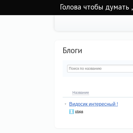
Голова чтобы думать ,
Блоги
Название
Видосик интересный !
stopa