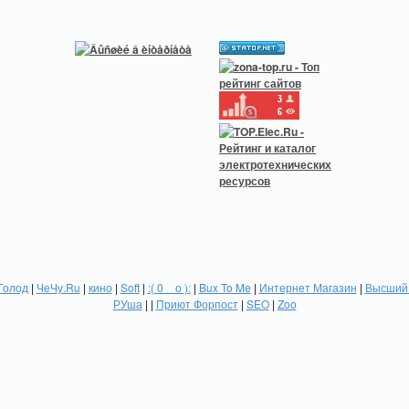
Голод
|
ЧеЧу.Ru
|
кино
|
Soft
|
:( 0 _ о ):
|
Bux To Me
|
Интернет Магазин
|
Высший 
РУша
| |
Приют Форпост
|
SEO
|
Zoo