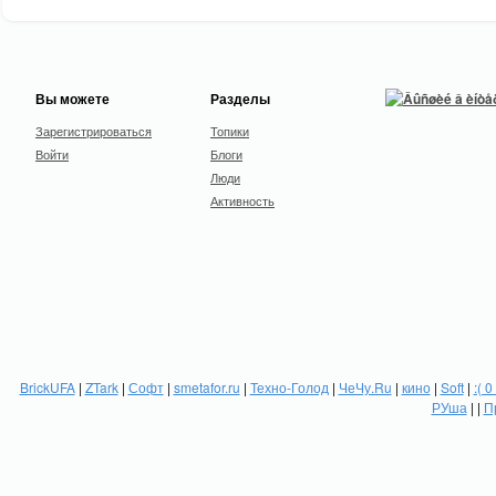
Вы можете
Разделы
Зарегистрироваться
Топики
Войти
Блоги
Люди
Активность
BrickUFA
|
ZTark
|
Софт
|
smetafor.ru
|
Техно-Голод
|
ЧеЧу.Ru
|
кино
|
Soft
|
:( 0
РУша
| |
П