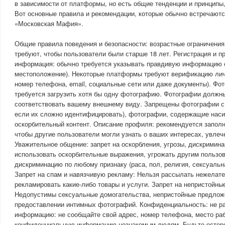
в зависимости от платформы, но есть общие тенденции и принципы
Вот основные правила и рекомендации, которые обычно встречаютс
«Московская Мафия».
Общие правила поведения и безопасности: возрастные ограничени
требуют, чтобы пользователи были старше 18 лет. Регистрация и 
информация: обычно требуется указывать правдивую информацию о 
местоположение). Некоторые платформы требуют верификацию личн
номер телефона, email, социальные сети или даже документы). Фо
требуется загрузить хотя бы одну фотографию. Фотографии должн
соответствовать вашему внешнему виду. Запрещены фотографии с
если их сложно идентифицировать), фотографии, содержащие нас
оскорбительный контент. Описание профиля: рекомендуется запол
чтобы другие пользователи могли узнать о ваших интересах, увлеч
Уважительное общение: запрет на оскорбления, угрозы, дискримин
использовать оскорбительные выражения, угрожать другим пользо
дискриминацию по любому признаку (раса, пол, религия, сексуальна
Запрет на спам и навязчивую рекламу: Нельзя рассылать нежелат
рекламировать какие-либо товары и услуги. Запрет на непристойны
Недопустимы сексуальные домогательства, непристойные предлож
предоставлении интимных фотографий. Конфиденциальность: не р
информацию: не сообщайте свой адрес, номер телефона, место ра
конфиденциальную информацию незнакомым людям. Будьте остор