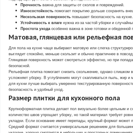
Прочность
важна для защиты от сколов и повреждений.
Износостойкость
помогает покрытию дольше сохранять вне
Нескользкая поверхность
повышает безопасность на кухне.
Устойчивость к влаге
нужна из-за частой уборки и случайны
Простота ухода
особенно важна в зоне готовки и обеденной 
Матовая, глянцевая или рельефная по
Для пола на кухне чаще выбирают матовую или слегка структуриро
выглядит спокойно, меньше скользит и обычно практичнее в повсе
Глянцевая поверхность может смотреться эффектно, но при попад
безопасной.
Рельефная плитка помогает снизить скольжение, однако слишком 
усложняет уборку. В углублениях могут скапливаться пыль, жир и 
для кухни лучше выбирать умеренно текстурированную поверхность
безопасность и удобный уход.
Размер плитки для кухонного пола
Крупноформатная плитка делает пол визуально более цельным и 
количество швов упрощает уборку, но такой материал требует ровн
укладки. Если основание имеет перепады, крупный формат может п
Средний формат считается универсальным решением для большинс
укладке, хорошо смотрится в небольших и просторных помещениях