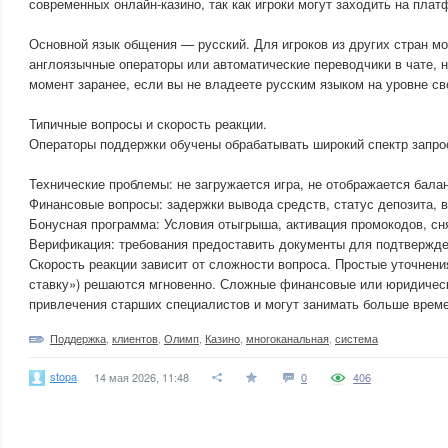
современных онлайн-казино, так как игроки могут заходить на плат
Основной язык общения — русский. Для игроков из других стран м
англоязычные операторы или автоматические переводчики в чате, н
момент заранее, если вы не владеете русским языком на уровне с
Типичные вопросы и скорость реакции.
Операторы поддержки обучены обрабатывать широкий спектр запро
Технические проблемы: не загружается игра, не отображается балан
Финансовые вопросы: задержки вывода средств, статус депозита, в
Бонусная программа: Условия отыгрыша, активация промокодов, сн
Верификация: требования предоставить документы для подтвержде
Скорость реакции зависит от сложности вопроса. Простые уточнени
ставку») решаются мгновенно. Сложные финансовые или юридичес
привлечения старших специалистов и могут занимать больше време
Поддержка
,
клиентов
,
Олимп
,
Казино
,
многоканальная
,
система
stopa
14 мая 2026, 11:48
0
406