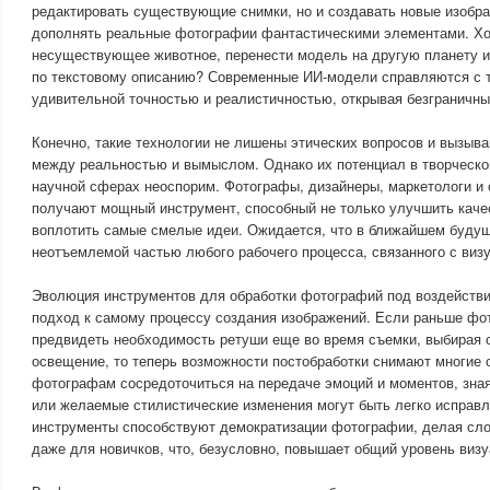
редактировать существующие снимки, но и создавать новые изобра
дополнять реальные фотографии фантастическими элементами. Хот
несуществующее животное, перенести модель на другую планету 
по текстовому описанию? Современные ИИ-модели справляются с 
удивительной точностью и реалистичностью, открывая безграничны
Конечно, такие технологии не лишены этических вопросов и вызыва
между реальностью и вымыслом. Однако их потенциал в творческо
научной сферах неоспорим. Фотографы, дизайнеры, маркетологи и
получают мощный инструмент, способный не только улучшить качес
воплотить самые смелые идеи. Ожидается, что в ближайшем будущ
неотъемлемой частью любого рабочего процесса, связанного с виз
Эволюция инструментов для обработки фотографий под воздейств
подход к самому процессу создания изображений. Если раньше фо
предвидеть необходимость ретуши еще во время съемки, выбирая 
освещение, то теперь возможности постобработки снимают многие 
фотографам сосредоточиться на передаче эмоций и моментов, зная
или желаемые стилистические изменения могут быть легко исправл
инструменты способствуют демократизации фотографии, делая сл
даже для новичков, что, безусловно, повышает общий уровень визу