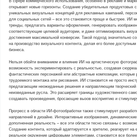
В сфере коммерческого использования, особенно в рекламе и марк
открывает новые горизонты. Создание убедительных продуктовых с
уникальных визуальных концепций для рекламных кампаний, персо
для социальных сетей – все это становится проще и быстрее. ИИ 
тренды, предлагать варианты оформления, генерировать изображен
соответствующие целевой аудитории, и даже оптимизировать визу
достижения максимальной конверсии. Такой подход значительно со
на производство визуального контента, делая его более доступным
бизнеса.
Нельзя обойти вниманием и влияние ИИ на артистическую фотогр
возможность экспериментировать с реальностью, создавая сюрреа
фантастических персонажей или абстрактные композиции, которые 
трудоемкого монтажа или рисования. ИИ становится не просто инст
предлагающим неожиданные решения и направляющим творческий 
неизведанные русла. Это расширяет границы художественного сам
создавать произведения, бросающие вызов восприятию и стимули
Прогресс в области ИИ-фотообработки также стимулирует разработ
направлений в дизайне. Интерактивные изображения, динамические
дополненная реальность – все эти области тесно связаны с возмож
Создание контента, который адаптируется к зрителю, реагирует на 
реальное окружение цифровыми элементами, становится все более