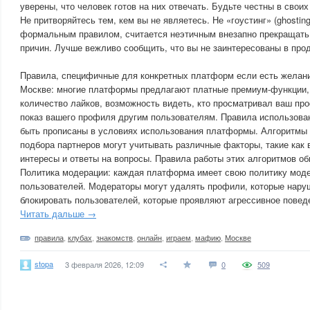
уверены, что человек готов на них отвечать. Будьте честны в свои
Не притворяйтесь тем, кем вы не являетесь. Не «гоустинг» (ghosting
формальным правилом, считается неэтичным внезапно прекращать
причин. Лучше вежливо сообщить, что вы не заинтересованы в про
Правила, специфичные для конкретных платформ если есть желани
Москве: многие платформы предлагают платные премиум-функции, 
количество лайков, возможность видеть, кто просматривал ваш пр
показ вашего профиля другим пользователям. Правила использова
быть прописаны в условиях использования платформы. Алгоритмы 
подбора партнеров могут учитывать различные факторы, такие как 
интересы и ответы на вопросы. Правила работы этих алгоритмов о
Политика модерации: каждая платформа имеет свою политику моде
пользователей. Модераторы могут удалять профили, которые нару
блокировать пользователей, которые проявляют агрессивное повед
Читать дальше →
правила
,
клубах
,
знакомств
,
онлайн
,
играем
,
мафию
,
Москве
stopa
3 февраля 2026, 12:09
0
509