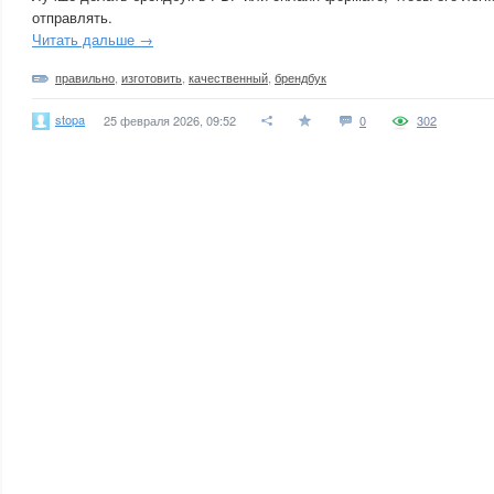
отправлять.
Читать дальше →
правильно
,
изготовить
,
качественный
,
брендбук
stopa
25 февраля 2026, 09:52
0
302