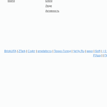
Войти
Блоги
Люди
Активность
BrickUFA
|
ZTark
|
Софт
|
smetafor.ru
|
Техно-Голод
|
ЧеЧу.Ru
|
кино
|
Soft
|
:( 0
РУша
| |
П