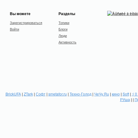
Вы можете
Разделы
Зарегистрироваться
Топики
Войти
Блоги
Люди
Активность
BrickUFA
|
ZTark
|
Софт
|
smetafor.ru
|
Техно-Голод
|
ЧеЧу.Ru
|
кино
|
Soft
|
:( 0
РУша
| |
П