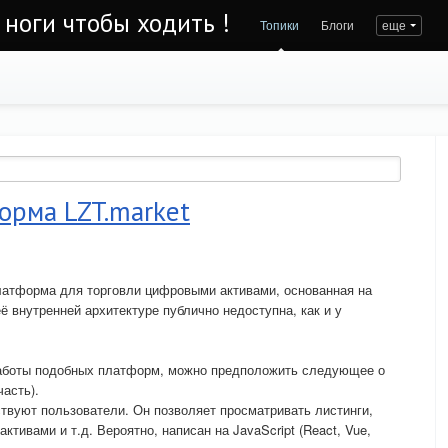
 ноги чтобы ходить !
Топики
Блоги
еще
орма LZT.market
латформа для торговли цифровыми активами, основанная на
 внутренней архитектуре публично недоступна, как и у
работы подобных платформ, можно предположить следующее о
часть).
твуют пользователи. Он позволяет просматривать листинги,
тивами и т.д. Вероятно, написан на JavaScript (React, Vue,