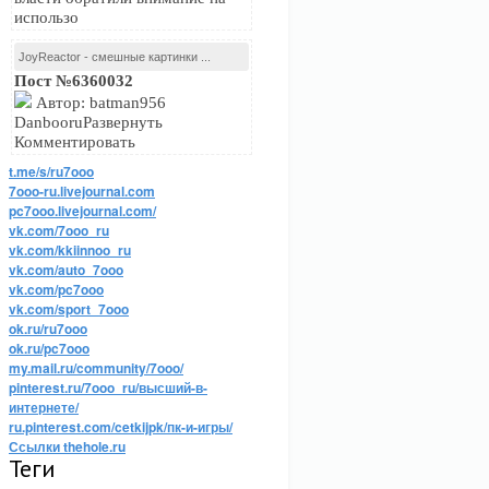
использо
JoyReactor - смешные картинки ...
Пост №6360032
Автор: batman956
DanbooruРазвернуть
Комментировать
t.me/s/ru7ooo
7ooo-ru.livejournal.com
pc7ooo.livejournal.com/
vk.com/7ooo_ru
vk.com/kkiinnoo_ru
vk.com/auto_7ooo
vk.com/pc7ooo
vk.com/sport_7ooo
ok.ru/ru7ooo
ok.ru/pc7ooo
my.mail.ru/community/7ooo/
pinterest.ru/7ooo_ru/высший-в-
интернете/
ru.pinterest.com/cetkijpk/пк-и-игры/
Ссылки thehole.ru
Теги