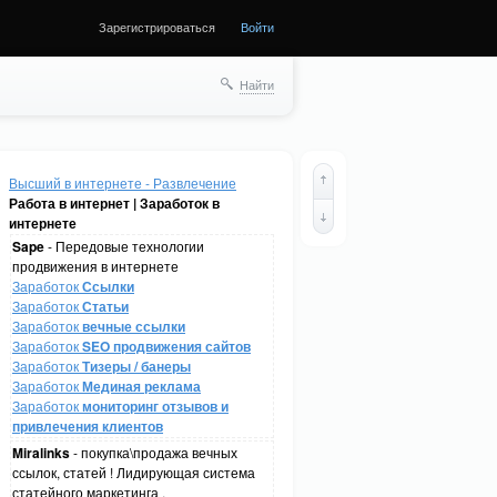
Зарегистрироваться
Войти
Найти
Высший в интернете - Развлечение
Работа в интернет | Заработок в
интернете
Sape
- Передовые технологии
продвижения в интернете
Заработок
Ссылки
Заработок
Статьи
Заработок
вечные ссылки
Заработок
SEO продвижения сайтов
Заработок
Тизеры / банеры
Заработок
Мединая реклама
Заработок
мониторинг отзывов и
привлечения клиентов
Miralinks
- покупка\продажа вечных
ссылок, статей ! Лидирующая система
статейного маркетинга .