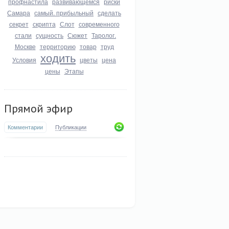
профнастила
развивающемся
риски
Самара
самый. прибыльный
сделать
секрет
скрипта
Слот
современного
стали
сущность
Сюжет
Таролог.
Москве
территорию
товар
труд
ходить
Условия
цветы
цена
цены
Этапы
Прямой эфир
Комментарии
Публикации