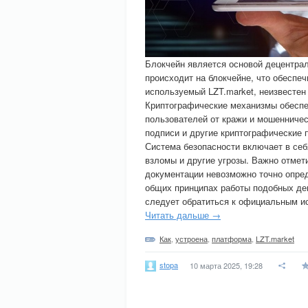
Блокчейн является основой децентра
происходит на блокчейне, что обеспеч
используемый LZT.market, неизвестен
Криптографические механизмы обесп
пользователей от кражи и мошенниче
подписи и другие криптографические 
Система безопасности включает в себ
взломы и другие угрозы. Важно отмет
документации невозможно точно опре
общих принципах работы подобных де
следует обратиться к официальным ис
Читать дальше →
Как
,
устроена
,
платформа
,
LZT.market
stopa
10 марта 2025, 19:28