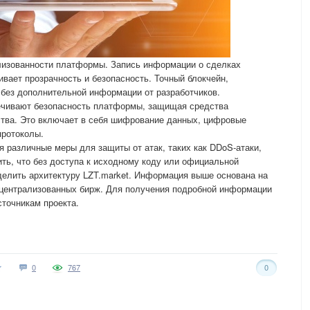
лизованности платформы. Запись информации о сделках
ивает прозрачность и безопасность. Точный блокчейн,
 без дополнительной информации от разработчиков.
ечивают безопасность платформы, защищая средства
ства. Это включает в себя шифрование данных, цифровые
протоколы.
я различные меры для защиты от атак, таких как DDoS-атаки,
ить, что без доступа к исходному коду или официальной
делить архитектуру LZT.market. Информация выше основана на
централизованных бирж. Для получения подробной информации
точникам проекта.
0
767
0