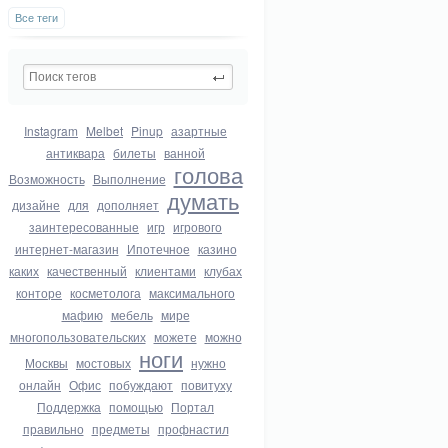
Все теги
Instagram
Melbet
Pinup
азартные
антиквара
билеты
ванной
голова
Возможность
Выполнение
думать
дизайне
для
дополняет
заинтересованные
игр
игрового
интернет-магазин
Ипотечное
казино
каких
качественный
клиентами
клубах
конторе
косметолога
максимального
мафию
мебель
мире
многопользовательских
можете
можно
ноги
Москвы
мостовых
нужно
онлайн
Офис
побуждают
повитуху
Поддержка
помощью
Портал
правильно
предметы
профнастил