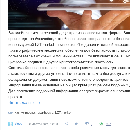
Блокчейн является основой децентрализованности платформы. За
происходит на блокчейне, что обеспечивает прозрачность и безопас
используемый LZT.market, неизвестен без дополнительной информа
Криптографические механизмы обеспечивают безопасность платф
пользователей от кражи и мошенничества. Это включает в себя ши
цифровые подписи и другие криптографические протоколы.
Система безопасности включает в себя различные меры для защиты 
атаки, взломы и другие угрозы. Важно отметить, что без доступа к
официальной документации невозможно точно определить архитекту
Информация выше основана на общих принципах работы подобных 
Для получения подробной информации следует обратиться к офиц
проекта.
Читать дальше →
Как
,
устроена
,
платформа
,
LZT.market
stopa
10 марта 2025, 19:28
0
767