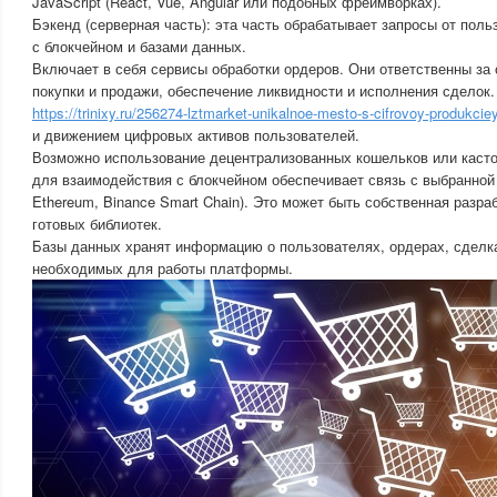
JavaScript (React, Vue, Angular или подобных фреймворках).
Бэкенд (серверная часть): эта часть обрабатывает запросы от пол
с блокчейном и базами данных.
Включает в себя сервисы обработки ордеров. Они ответственны за
покупки и продажи, обеспечение ликвидности и исполнения сделок.
https://trinixy.ru/256274-lztmarket-unikalnoe-mesto-s-cifrovoy-produkcie
и движением цифровых активов пользователей.
Возможно использование децентрализованных кошельков или каст
для взаимодействия с блокчейном обеспечивает связь с выбранной
Ethereum, Binance Smart Chain). Это может быть собственная разра
готовых библиотек.
Базы данных хранят информацию о пользователях, ордерах, сделка
необходимых для работы платформы.