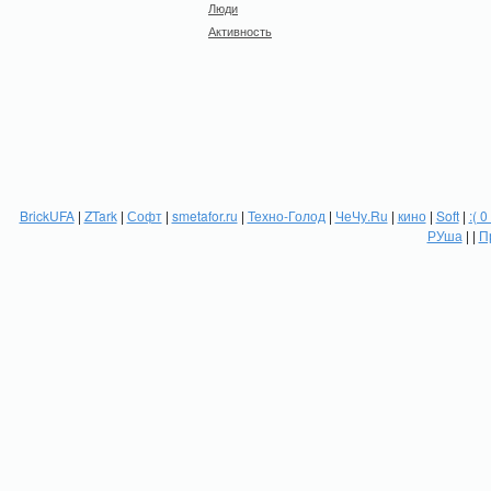
Люди
Активность
BrickUFA
|
ZTark
|
Софт
|
smetafor.ru
|
Техно-Голод
|
ЧеЧу.Ru
|
кино
|
Soft
|
:( 0
РУша
| |
П