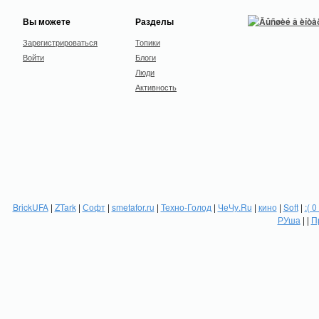
Вы можете
Разделы
Зарегистрироваться
Топики
Войти
Блоги
Люди
Активность
BrickUFA
|
ZTark
|
Софт
|
smetafor.ru
|
Техно-Голод
|
ЧеЧу.Ru
|
кино
|
Soft
|
:( 0
РУша
| |
П