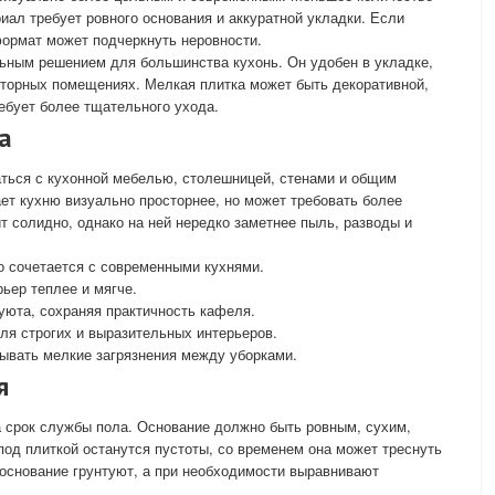
иал требует ровного основания и аккуратной укладки. Если
ормат может подчеркнуть неровности.
ьным решением для большинства кухонь. Он удобен в укладке,
сторных помещениях. Мелкая плитка может быть декоративной,
ребует более тщательного ухода.
а
аться с кухонной мебелью, столешницей, стенами и общим
т кухню визуально просторнее, но может требовать более
т солидно, однако на ней нередко заметнее пыль, разводы и
о сочетается с современными кухнями.
ьер теплее и мягче.
уюта, сохраняя практичность кафеля.
ля строгих и выразительных интерьеров.
ывать мелкие загрязнения между уборками.
я
 срок службы пола. Основание должно быть ровным, сухим,
од плиткой останутся пустоты, со временем она может треснуть
 основание грунтуют, а при необходимости выравнивают