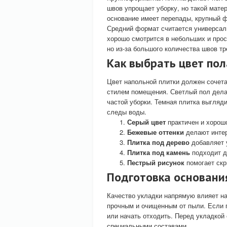
швов упрощает уборку, но такой матер
основание имеет перепады, крупный ф
Средний формат считается универсал
хорошо смотрится в небольших и про
но из-за большого количества швов т
Как выбрать цвет пол
Цвет напольной плитки должен сочет
стилем помещения. Светлый пол делае
частой уборки. Темная плитка выгляди
следы воды.
Серый цвет
практичен и хорош
Бежевые оттенки
делают интер
Плитка под дерево
добавляет 
Плитка под камень
подходит д
Пестрый рисунок
помогает скр
Подготовка основани
Качество укладки напрямую влияет на
прочным и очищенным от пыли. Если п
или начать отходить. Перед укладкой
специальными составами.