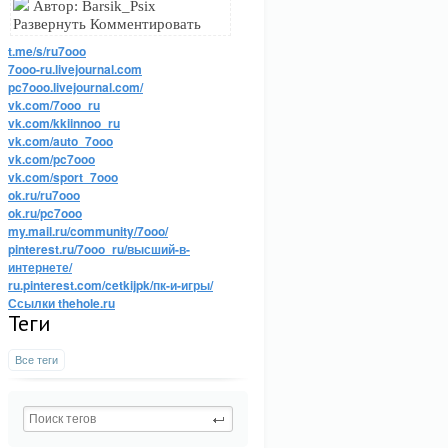
Автор: Barsik_Psix
Развернуть Комментировать
t.me/s/ru7ooo
7ooo-ru.livejournal.com
pc7ooo.livejournal.com/
vk.com/7ooo_ru
vk.com/kkiinnoo_ru
vk.com/auto_7ooo
vk.com/pc7ooo
vk.com/sport_7ooo
ok.ru/ru7ooo
ok.ru/pc7ooo
my.mail.ru/community/7ooo/
pinterest.ru/7ooo_ru/высший-в-
интернете/
ru.pinterest.com/cetkijpk/пк-и-игры/
Ссылки thehole.ru
Теги
Все теги