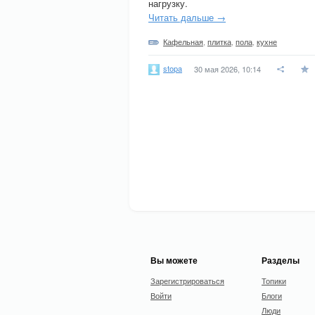
нагрузку.
Читать дальше →
Кафельная
,
плитка
,
пола
,
кухне
stopa
30 мая 2026, 10:14
Вы можете
Разделы
Зарегистрироваться
Топики
Войти
Блоги
Люди