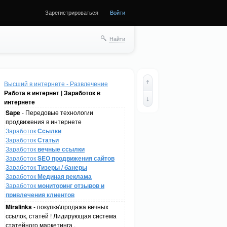
Зарегистрироваться
Войти
Найти
Высший в интернете - Развлечение
Работа в интернет | Заработок в
интернете
Sape
- Передовые технологии
продвижения в интернете
Заработок
Ссылки
Заработок
Статьи
Заработок
вечные ссылки
Заработок
SEO продвижения сайтов
Заработок
Тизеры / банеры
Заработок
Мединая реклама
Заработок
мониторинг отзывов и
привлечения клиентов
Miralinks
- покупка\продажа вечных
ссылок, статей ! Лидирующая система
статейного маркетинга .