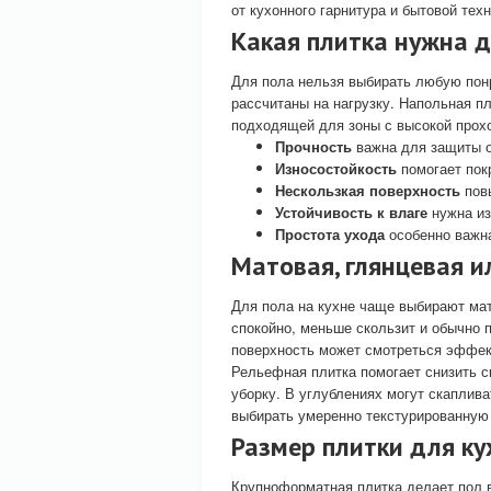
от кухонного гарнитура и бытовой техн
Какая плитка нужна 
Для пола нельзя выбирать любую пон
рассчитаны на нагрузку. Напольная п
подходящей для зоны с высокой прох
Прочность
важна для защиты о
Износостойкость
помогает пок
Нескользкая поверхность
повы
Устойчивость к влаге
нужна из
Простота ухода
особенно важна
Матовая, глянцевая 
Для пола на кухне чаще выбирают мат
спокойно, меньше скользит и обычно 
поверхность может смотреться эффект
Рельефная плитка помогает снизить 
уборку. В углублениях могут скаплив
выбирать умеренно текстурированную 
Размер плитки для ку
Крупноформатная плитка делает пол 