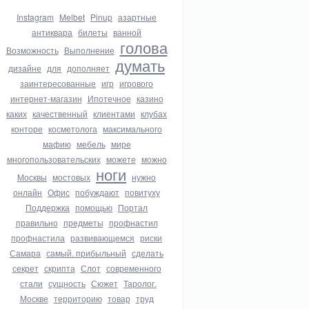
Instagram
Melbet
Pinup
азартные
антиквара
билеты
ванной
голова
Возможность
Выполнение
думать
дизайне
для
дополняет
заинтересованные
игр
игрового
интернет-магазин
Ипотечное
казино
каких
качественный
клиентами
клубах
конторе
косметолога
максимального
мафию
мебель
мире
многопользовательских
можете
можно
ноги
Москвы
мостовых
нужно
онлайн
Офис
побуждают
повитуху
Поддержка
помощью
Портал
правильно
предметы
профнастил
профнастила
развивающемся
риски
Самара
самый. прибыльный
сделать
секрет
скрипта
Слот
современного
стали
сущность
Сюжет
Таролог.
Москве
территорию
товар
труд