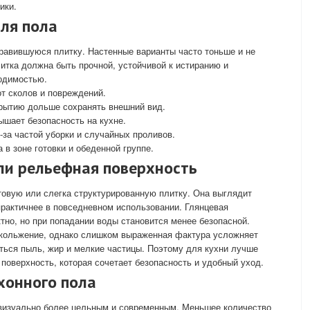
ики.
для пола
равившуюся плитку. Настенные варианты часто тоньше и не
литка должна быть прочной, устойчивой к истиранию и
одимостью.
т сколов и повреждений.
рытию дольше сохранять внешний вид.
шает безопасность на кухне.
-за частой уборки и случайных проливов.
 в зоне готовки и обеденной группе.
или рельефная поверхность
овую или слегка структурированную плитку. Она выглядит
практичнее в повседневном использовании. Глянцевая
но, но при попадании воды становится менее безопасной.
скольжение, однако слишком выраженная фактура усложняет
аться пыль, жир и мелкие частицы. Поэтому для кухни лучше
поверхность, которая сочетает безопасность и удобный уход.
хонного пола
визуально более цельным и современным. Меньшее количество