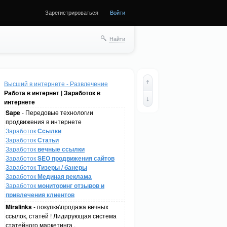
Зарегистрироваться
Войти
Найти
Высший в интернете - Развлечение
Работа в интернет | Заработок в
интернете
Sape
- Передовые технологии
продвижения в интернете
Заработок
Ссылки
Заработок
Статьи
Заработок
вечные ссылки
Заработок
SEO продвижения сайтов
Заработок
Тизеры / банеры
Заработок
Мединая реклама
Заработок
мониторинг отзывов и
привлечения клиентов
Miralinks
- покупка\продажа вечных
ссылок, статей ! Лидирующая система
статейного маркетинга .