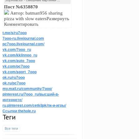
JoyReactor - смешные картинки ...
Пост №6358870
Автор: batman956 sharing
pizza with slow eatersРазвернуть
Комментировать
t.me/s/ru7ooo
7ooo-ru.livejournal.com
pc7ooo.livejournal.com/
vk.com/7ooo_ru
vk.com/kkiinnoo_ru
vk.com/auto_7ooo
vk.com/pc7ooo
vk.com/sport_7ooo
ok.ru/ru7ooo
ok.ru/pc7ooo
my.mail.ru/community/7ooo/
pinterest.ru/7ooo_ru/высший-в-
интернете/
ru.pinterest.com/cetkijpk/пк-и-игры/
Ссылки thehole.ru
Теги
Все теги