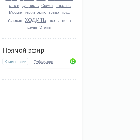
стали
сущность
Сюжет
Таролог.
Москве
территорию
товар
труд
ходить
Условия
цветы
цена
цены
Этапы
Прямой эфир
Комментарии
Публикации