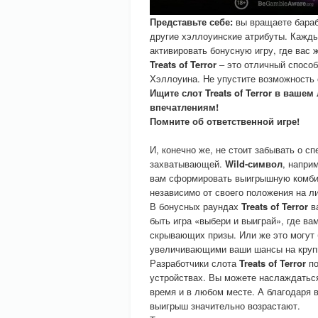
Представьте себе:
вы вращаете бараб
другие хэллоуинские атрибуты. Кажд
активировать бонусную игру, где вас
Treats of Terror
– это отличный способ
Хэллоуина. Не упустите возможность 
Ищите слот Treats of Terror в ваш
впечатлениям!
Помните об ответственной игре!
И, конечно же, не стоит забывать о 
захватывающей.
Wild-символ
, напри
вам сформировать выигрышную комб
независимо от своего положения на ли
В бонусных раундах
Treats of Terror
ва
быть игра «выбери и выиграй», где ва
скрывающих призы. Или же это могут
увеличивающими ваши шансы на круп
Разработчики слота
Treats of Terror
по
устройствах. Вы можете наслаждатьс
время и в любом месте. А благодаря 
выигрыш значительно возрастают.