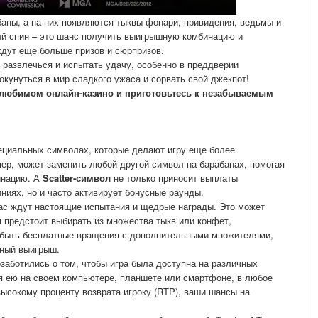
аны, а на них появляются тыквы-фонари, привидения, ведьмы и
ый спин – это шанс получить выигрышную комбинацию и
 ждут еще больше призов и сюрпризов.
 развлечься и испытать удачу, особенно в преддверии
окунуться в мир сладкого ужаса и сорвать свой джекпот!
ем любимом онлайн-казино и приготовьтесь к незабываемым
специальных символах, которые делают игру еще более
мер, может заменить любой другой символ на барабанах, помогая
инацию. А
Scatter-символ
не только приносит выплаты
ниях, но и часто активирует бонусные раунды.
с ждут настоящие испытания и щедрые награды. Это может
м предстоит выбирать из множества тыкв или конфет,
 быть бесплатные вращения с дополнительными множителями,
ный выигрыш.
заботились о том, чтобы игра была доступна на различных
я ею на своем компьютере, планшете или смартфоне, в любое
высокому проценту возврата игроку (RTP), ваши шансы на