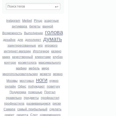
Instagram
Melbet
Pinup
азартные
антиквара
билеты
ванной
голова
Возможность
Выполнение
думать
дизайне
для
дополняет
заинтересованные
игр
игрового
интернет-магазин
Ипотечное
казино
каких
качественный
клиентами
клубах
конторе
косметолога
максимального
мафию
мебель
мире
многопользовательских
можете
можно
ноги
Москвы
мостовых
нужно
онлайн
Офис
побуждают
повитуху
Поддержка
помощью
Портал
правильно
предметы
профнастил
профнастила
развивающемся
риски
Самара
самый. прибыльный
сделать
секрет
скрипта
Слот
современного