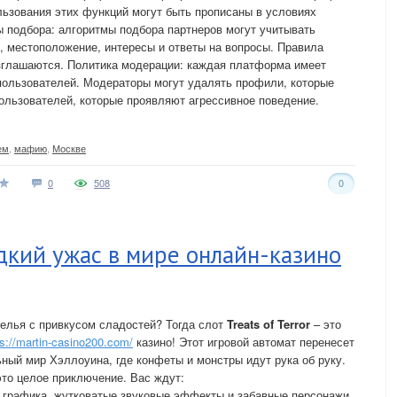
ьзования этих функций могут быть прописаны в условиях
 подбора: алгоритмы подбора партнеров могут учитывать
т, местоположение, интересы и ответы на вопросы. Правила
азглашаются. Политика модерации: каждая платформа имеет
пользователей. Модераторы могут удалять профили, которые
ользователей, которые проявляют агрессивное поведение.
ем
,
мафию
,
Москве
0
508
0
ладкий ужас в мире онлайн-казино
елья с привкусом сладостей? Тогда слот
Treats of Terror
– это
ps://martin-casino200.com/
казино! Этот игровой автомат перенесет
ьный мир Хэллоуина, где конфеты и монстры идут рука об руку.
это целое приключение. Вас ждут:
 графика, жутковатые звуковые эффекты и забавные персонажи