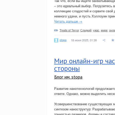
Так что, если вы ищете захватывающи
– это идеальный выбор. Погрузитесь 
коллекцию сладостей и сорвите свой 
немного удачи, и пусть Хэллоуин при
Читать дальше →
Treats of Terror
,
Сладкий
,
ужас
,
мире
,
онл
stopa
18 июня 2025, 01:38
Мир онлайн-игр ча
стороны
Блог им. stopa
Развитие нанотехнологий продолжаетс
ответе. Однако, можно выделить нес
Усовершенствование существующих ме
синтезом наноструктур: Разрабатыва
точностью размеров, формы и состава