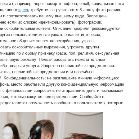
сти (например, через номер телефона, email, социальные сети
аще всего
здесь
требуется загрузить хотя бы одну фотографию.
и и соответствовать вашему внешнему виду. Запрещены
нно если их сложно идентифицировать), фотографии,
и оскорбительный контент. Описание профиля: рекомендуется
ругие пользователи могли узнать о ваших интересах,
тельное общение: запрет на оскорбления, угрозы,
овать оскорбительные выражения, угрожать другим
инацию по любому признаку (раса, пол, религия, сексуальная
и навязчивую рекламу: Нельзя рассылать нежелательные
ибо товары и услуги. Запрет на непристойные предложения:
ства, непристойные предложения или просьбы о
й. Конфиденциальность: не разглашайте личную информацию:
ефона, место работы или другую конфиденциальную информацию
 с финансовыми вопросами: не отправляйте деньги незнакомым
ения, которые кажутся подозрительными. Сообщайте о
редоставляют возможность сообщать о пользователях, которые