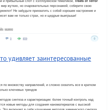
й и прибыльный слот с хэллоуинской тематикой,
Treats of Terror
в мир жутких, но очаровательных персонажей, соберите свою
джекпот! Не забудьте прихватить с собой хорошее настроение и
несет вам не только страх, но и щедрые выигрыши!
айн
,
казино
0
859
0
сто удивляет заинтересованные
я по множеству направлений, и сложно охватить все в кратком
колько ключевых трендов
тодов синтеза и характеризации: более точный контроль над
ются новые методы для создания наноматериалов с высокой
. Это включает в себя улучшение методов химического синтеза,