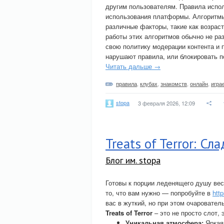
другим пользователям. Правила испол
использования платформы. Алгоритмы
различные факторы, такие как возрас
работы этих алгоритмов обычно не р
свою политику модерации контента и 
нарушают правила, или блокировать п
Читать дальше →
правила
,
клубах
,
знакомств
,
онлайн
,
игра
stopa
3 февраля 2026, 12:09
Treats of Terror: С
Блог им. stopa
Готовы к порции леденящего душу вес
то, что вам нужно — попробуйте в
htt
вас в жуткий, но при этом очаровател
Treats of Terror
– это не просто слот, 
Уникальная атмосфера:
Яркая