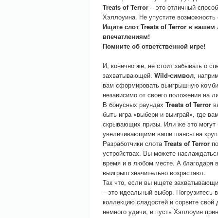
Treats of Terror
– это отличный способ
Хэллоуина. Не упустите возможность 
Ищите слот Treats of Terror в ваш
впечатлениям!
Помните об ответственной игре!
И, конечно же, не стоит забывать о 
захватывающей.
Wild-символ
, напри
вам сформировать выигрышную комб
независимо от своего положения на ли
В бонусных раундах
Treats of Terror
ва
быть игра «выбери и выиграй», где ва
скрывающих призы. Или же это могут
увеличивающими ваши шансы на круп
Разработчики слота
Treats of Terror
по
устройствах. Вы можете наслаждатьс
время и в любом месте. А благодаря 
выигрыш значительно возрастают.
Так что, если вы ищете захватывающи
– это идеальный выбор. Погрузитесь 
коллекцию сладостей и сорвите свой 
немного удачи, и пусть Хэллоуин при