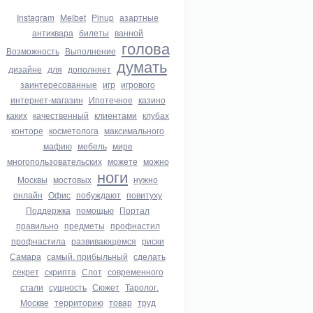
Instagram
Melbet
Pinup
азартные
антиквара
билеты
ванной
голова
Возможность
Выполнение
думать
дизайне
для
дополняет
заинтересованные
игр
игрового
интернет-магазин
Ипотечное
казино
каких
качественный
клиентами
клубах
конторе
косметолога
максимального
мафию
мебель
мире
многопользовательских
можете
можно
ноги
Москвы
мостовых
нужно
онлайн
Офис
побуждают
повитуху
Поддержка
помощью
Портал
правильно
предметы
профнастил
профнастила
развивающемся
риски
Самара
самый. прибыльный
сделать
секрет
скрипта
Слот
современного
стали
сущность
Сюжет
Таролог.
Москве
территорию
товар
труд