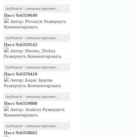
JoyReactor - смешные картинки ...
Пост №6359649
Автор: Pivonicle Развернуть
Комментировать
JoyReactor - смешные картинки ...
Пост №6359543
Автор: Shortus_Dickus
Развернуть Комментировать
JoyReactor - смешные картинки ...
Пост №6359418
Автор: Борис Бритва
Развернуть Комментировать
JoyReactor - смешные картинки ...
Пост №6359008
Автор: Anakros Развернуть
Комментировать
JoyReactor - смешные картинки ...
Пост №6358662