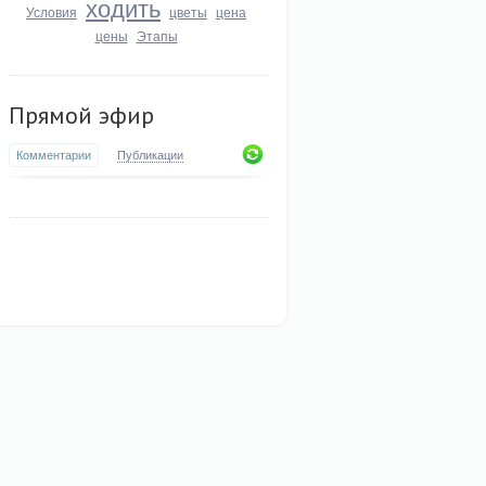
ходить
Условия
цветы
цена
цены
Этапы
Прямой эфир
Комментарии
Публикации