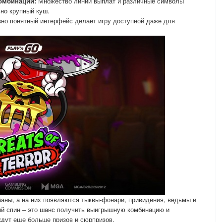
омбинаций:
Множество линий выплат и различные символы
но крупный куш.
но понятный интерфейс делает игру доступной даже для
аны, а на них появляются тыквы-фонари, привидения, ведьмы и
ый спин – это шанс получить выигрышную комбинацию и
 ждут еще больше призов и сюрпризов.