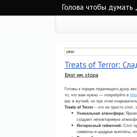
Голова чтобы думать ,
Treats of Terror: С
Блог им. stopa
Готовы к порции леденящего душу вес
то, что вам нужно — попробуйте в
htt
вас в жуткий, но при этом очаровател
Treats of Terror
– это не просто слот, 
Уникальная атмосфера:
Яркая
создают неповторимую атмосфе
Интересный геймплей:
Слот п
символы и щедрые выплаты, кот