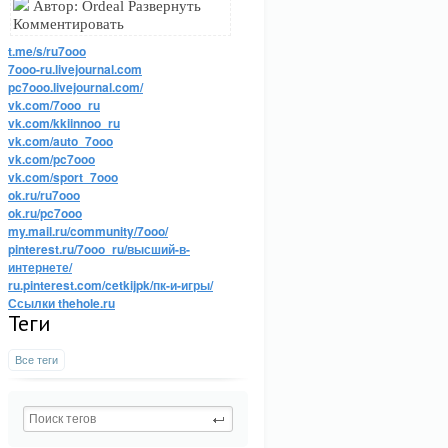
Автор: Ordeal Развернуть
Комментировать
t.me/s/ru7ooo
7ooo-ru.livejournal.com
pc7ooo.livejournal.com/
vk.com/7ooo_ru
vk.com/kkiinnoo_ru
vk.com/auto_7ooo
vk.com/pc7ooo
vk.com/sport_7ooo
ok.ru/ru7ooo
ok.ru/pc7ooo
my.mail.ru/community/7ooo/
pinterest.ru/7ooo_ru/высший-в-
интернете/
ru.pinterest.com/cetkijpk/пк-и-игры/
Ссылки thehole.ru
Теги
Все теги