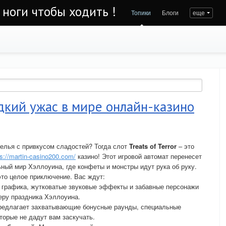
 ноги чтобы ходить !
Топики
Блоги
еще
ладкий ужас в мире онлайн-казино
елья с привкусом сладостей? Тогда слот
Treats of Terror
– это
ps://martin-casino200.com/
казино! Этот игровой автомат перенесет
ьный мир Хэллоуина, где конфеты и монстры идут рука об руку.
это целое приключение. Вас ждут:
 графика, жутковатые звуковые эффекты и забавные персонажи
ру праздника Хэллоуина.
редлагает захватывающие бонусные раунды, специальные
орые не дадут вам заскучать.