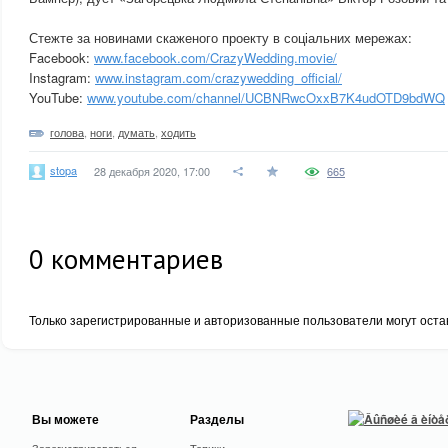
Стежте за новинами скаженого проекту в соціальних мережах:
Facebook:
www.facebook.com/CrazyWedding.movie/
Instagram:
www.instagram.com/crazywedding_official/
YouTube:
www.youtube.com/channel/UCBNRwcOxxB7K4udOTD9bdWQ
голова
,
ноги
,
думать
,
ходить
stopa
28 декабря 2020, 17:00
665
0
комментариев
Только зарегистрированные и авторизованные пользователи могут оста
Вы можете
Разделы