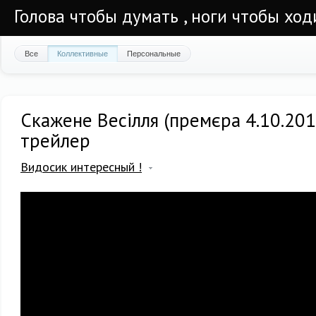
Голова чтобы думать , ноги чтобы ход
Все
Коллективные
Персональные
Скажене Весілля (премєра 4.10.201
трейлер
Видосик интересный !