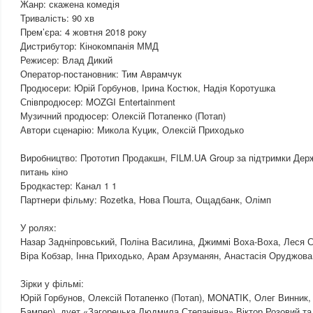
Жанр: скажена комедія
Тривалість: 90 хв
Прем’єра: 4 жовтня 2018 року
Дистрибутор: Кінокомпанія ММД
Режисер: Влад Дикий
Оператор-постановник: Тим Аврамчук
Продюсери: Юрій Горбунов, Ірина Костюк, Надія Коротушка
Співпродюсер: MOZGI Entertainment
Музичний продюсер: Олексій Потапенко (Потап)
Автори сценарію: Микола Куцик, Олексій Приходько
Виробництво: Прототип Продакшн, FILM.UA Group за підтримки Держ
питань кіно
Бродкастер: Канал 1 1
Партнери фільму: Rozetka, Нова Пошта, Ощадбанк, Олімп
У ролях:
Назар Задніпровський, Поліна Василина, Джиммі Воха-Воха, Леся 
Віра Кобзар, Інна Приходько, Арам Арзуманян, Анастасія Оруджов
Зірки у фільмі:
Юрій Горбунов, Олексій Потапенко (Потап), MONATIK, Олег Винник,
Бампер), дует «Загорецька Людмила Степанівна» Віктор Розовий та