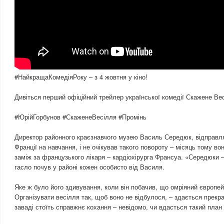
#НайкращаКомедіяРоку – з 4 жовтня у кіно!
Дивіться перший офіційний трейлер української комедії Скажене Ве
#ЮрійГорбунов #СкаженеВесілля #Промінь
Директор районного краєзнавчого музею Василь Середюк, відправл
Франції на навчання, і не очікував такого повороту – місяць тому в
заміж за французького лікаря – кардіохірурга Франсуа. «Середюки 
гасло почув у районі кожен особисто від Василя.
Яке ж було його здивування, коли він побачив, що омріяний європе
Організувати весілля так, щоб воно не відбулося, – здається прекр
заваді стоїть справжнє кохання – невідомо, чи вдасться такий план 