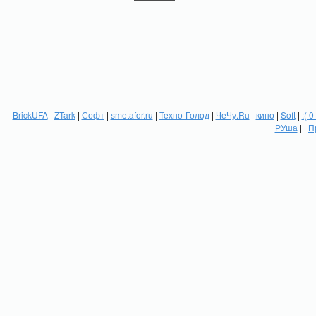
BrickUFA
|
ZTark
|
Софт
|
smetafor.ru
|
Техно-Голод
|
ЧеЧу.Ru
|
кино
|
Soft
|
:( 0
РУша
| |
П