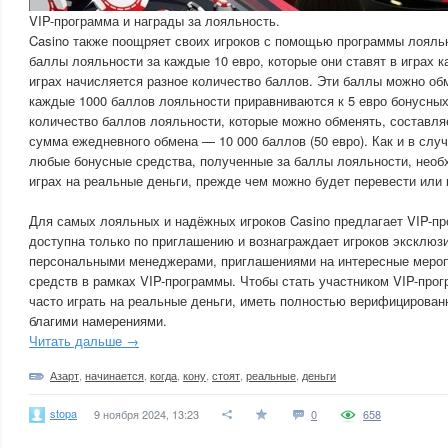
VIP-программа и награды за лояльность.
Casino также поощряет своих игроков с помощью программы лояль
баллы лояльности за каждые 10 евро, которые они ставят в играх к
играх начисляется разное количество баллов. Эти баллы можно об
каждые 1000 баллов лояльности приравниваются к 5 евро бонусны
количество баллов лояльности, которые можно обменять, составля
сумма ежедневного обмена — 10 000 баллов (50 евро). Как и в слу
любые бонусные средства, полученные за баллы лояльности, необх
играх на реальные деньги, прежде чем можно будет перевести или
Для самых лояльных и надёжных игроков Casino предлагает VIP-пр
доступна только по приглашению и вознаграждает игроков эксклюз
персональными менеджерами, приглашениями на интересные мероп
средств в рамках VIP-программы. Чтобы стать участником VIP-про
часто играть на реальные деньги, иметь полностью верифицированн
благими намерениями.
Читать дальше →
Азарт
,
начинается
,
когда
,
кону
,
стоят
,
реальные
,
деньги
stopa
9 ноября 2024, 13:23
0
658