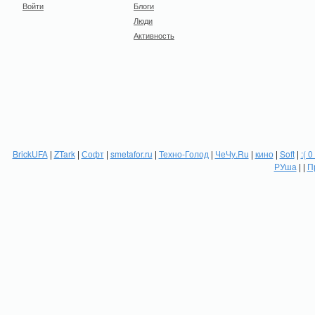
Войти
Блоги
Люди
Активность
BrickUFA
|
ZTark
|
Софт
|
smetafor.ru
|
Техно-Голод
|
ЧеЧу.Ru
|
кино
|
Soft
|
:( 0
РУша
| |
П