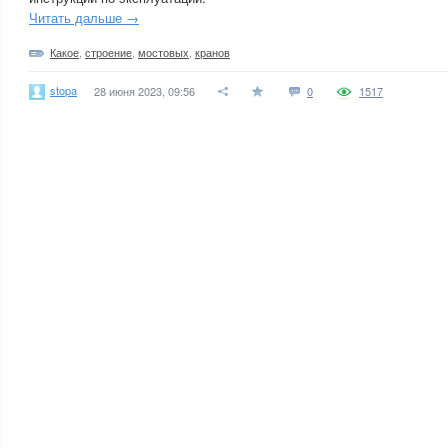
Читать дальше →
Какое
,
строение
,
мостовых
,
кранов
stopa
28 июня 2023, 09:56
0
1517