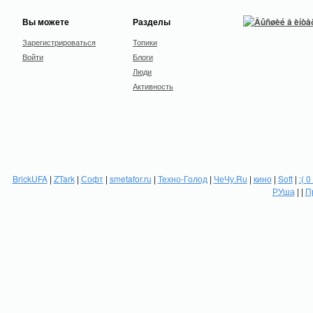
Вы можете
Разделы
Зарегистрироваться
Топики
Войти
Блоги
Люди
Активность
BrickUFA
|
ZTark
|
Софт
|
smetafor.ru
|
Техно-Голод
|
ЧеЧу.Ru
|
кино
|
Soft
|
:( 0
РУша
| |
П