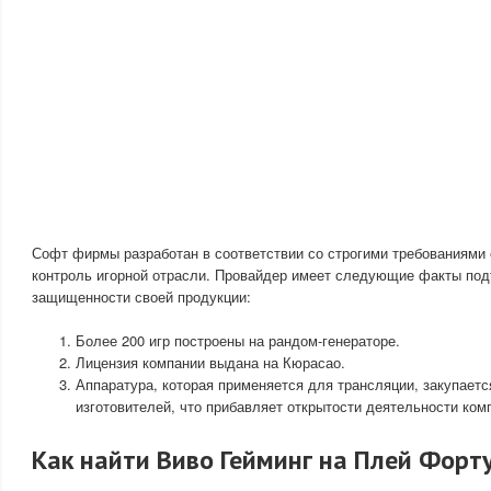
Софт фирмы разработан в соответствии со строгими требованиями
контроль игорной отрасли. Провайдер имеет следующие факты под
защищенности своей продукции:
Более 200 игр построены на рандом-генераторе.
Лицензия компании выдана на Кюрасао.
Аппаратура, которая применяется для трансляции, закупаетс
изготовителей, что прибавляет открытости деятельности ком
Как найти Виво Гейминг на Плей Форт