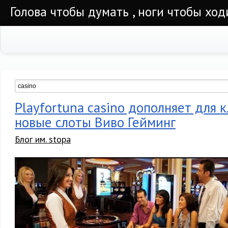
Голова чтобы думать , ноги чтобы ход
Playfortuna casino дополняет для 
новые слоты Виво Гейминг
Блог им. stopa