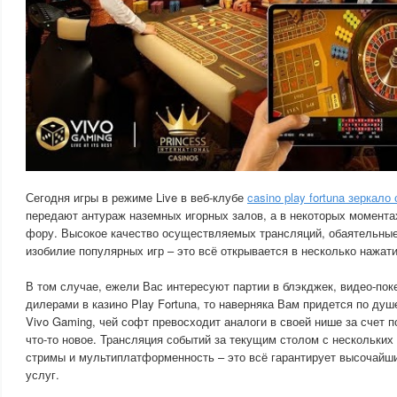
Сегодня игры в режиме Live в веб-клубе
casino play fortuna зеркало
передают антураж наземных игорных залов, а в некоторых моментах
фору. Высокое качество осуществляемых трансляций, обаятельные
изобилие популярных игр – это всё открывается в несколько нажат
В том случае, ежели Вас интересуют партии в блэкджек, видео-пок
дилерами в казино Play Fortuna, то наверняка Вам придется по ду
Vivo Gaming, чей софт превосходит аналоги в своей нише за счет 
что-то новое. Трансляция событий за текущим столом с нескольких
стримы и мультиплатформенность – это всё гарантирует высочайш
услуг.