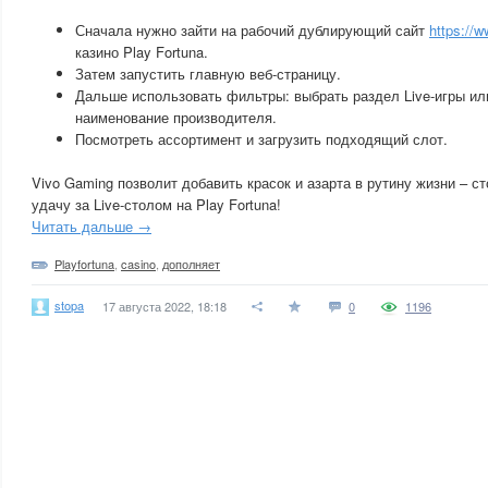
Сначала нужно зайти на рабочий дублирующий сайт
https://w
казино Play Fortuna.
Затем запустить главную веб-страницу.
Дальше использовать фильтры: выбрать раздел Live-игры ил
наименование производителя.
Посмотреть ассортимент и загрузить подходящий слот.
Vivo Gaming позволит добавить красок и азарта в рутину жизни – с
удачу за Live-столом на Play Fortuna!
Читать дальше →
Playfortuna
,
casino
,
дополняет
stopa
17 августа 2022, 18:18
0
1196