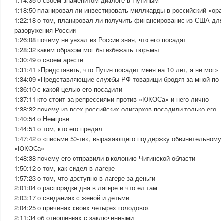
1:14:35 о своем знаменитом диалоге в Путиным
1:18:50 планировал ли инвестировать миллиарды в российский «о
1:22:18 о том, планировал ли получить финансирование из США дл
разоружения России
1:26:08 почему не уехал из России зная, что его посадят
1:28:32 каким образом мог бы избежать тюрьмы
1:30:49 о своем аресте
1:31:41 «Представить, что Путин посадит меня на 10 лет, я не мог»
1:34:09 «Представляющие службы РФ товарищи бродят за мной по
1:36:10 с какой целью его посадили
1:37:11 кто стоит за репрессиями против «ЮКОСа» и него лично
1:38:32 почему из всех российских олигархов посадили только его
1:40:54 о Немцове
1:44:51 о том, кто его предал
1:47:42 о «письме 50-ти», выражающего поддержку обвинительному
«ЮКОСа»
1:48:38 почему его отправили в колонию Читинской области
1:50:12 о том, как сидел в лагере
1:57:23 о том, что доступно в лагере за деньги
2:01:04 о распорядке дня в лагере и что ел там
2:03:17 о свиданиях с женой и детьми
2:04:25 о причинах своих четырех голодовок
2:11:34 об отношениях с заключенными