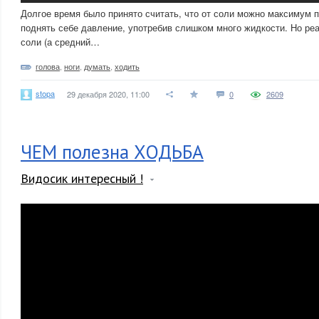
Долгое время было принято считать, что от соли можно максимум 
поднять себе давление, употребив слишком много жидкости. Но реа
соли (а средний…
голова
,
ноги
,
думать
,
ходить
stopa
29 декабря 2020, 11:00
0
2609
ЧЕМ полезна ХОДЬБА
Видосик интересный !