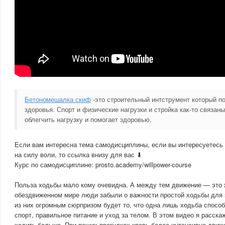
Бетономешалка скиф
-это строительный интструмент который п
здоровья. Спорт и физические нагрузки и стройка как-то связан
облегчить нагрузку и помогает здоровью.
Если вам интересна тема самодисциплины, если вы интересуетес
на силу воли, то ссылка внизу для вас ⬇
Курс по самодисциплине: prosto.academy/willpower-course
Польза ходьбы мало кому очевидна. А между тем движение — это 
обездвиженном мире люди забыли о важности простой ходьбы для 
из них огромным сюрпризом будет то, что одна лишь ходьба способ
спорт, правильное питание и уход за телом. В этом видео я расска
ходить больше. При пеших прогулках кровь более интенсивно движ