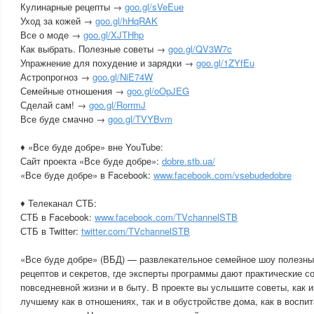
Кулинарные рецепты →
goo.gl/sVeEue
Уход за кожей →
goo.gl/hHqRAK
Все о моде →
goo.gl/XJTHhp
Как выбрать. Полезные советы →
goo.gl/QV3W7c
Упражнение для похудение и зарядки →
goo.gl/1ZYfEu
Астропрогноз →
goo.gl/NiE74W
Семейные отношения →
goo.gl/oOpJEG
Сделай сам! →
goo.gl/RorrmJ
Все буде смачно →
goo.gl/TVYBvm
♦ «Все буде добре» вне YouTube:
Сайт проекта «Все буде добре»:
dobre.stb.ua/
«Все буде добре» в Facebook:
www.facebook.com/vsebudedobre
♦ Телеканал СТБ:
СТБ в Facebook:
www.facebook.com/TVchannelSTB
СТБ в Twitter:
twitter.com/TVchannelSTB
«Все буде добре» (ВБД) — развлекательное семейное шоу полезны
рецептов и секретов, где эксперты программы дают практические с
повседневной жизни и в быту. В проекте вы услышите советы, как 
лучшему как в отношениях, так и в обустройстве дома, как в воспит