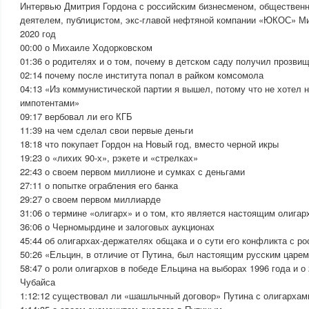
Интервью Дмитрия Гордона с российским бизнесменом, обществен
деятелем, публицистом, экс-главой нефтяной компании «ЮКОС» М
2020 год
00:00 о Михаиле Ходорковском
01:36 о родителях и о том, почему в детском саду получил прозви
02:14 почему после института попал в райком комсомола
04:13 «Из коммунистической партии я вышел, потому что не хотел н
импотентами»
09:17 вербовал ли его КГБ
11:39 на чем сделал свои первые деньги
18:18 что покупает Гордон на Новый год, вместо черной икры
19:23 о «лихих 90-х», рэкете и «стрелках»
22:43 о своем первом миллионе и сумках с деньгами
27:11 о попытке ограбления его банка
29:27 о своем первом миллиарде
31:06 о термине «олигарх» и о том, кто является настоящим олигар
36:06 о Черномырдине и залоговых аукционах
45:44 об олигархах-держателях общака и о сути его конфликта с р
50:26 «Ельцин, в отличие от Путина, был настоящим русским царе
58:47 о роли олигархов в победе Ельцина на выборах 1996 года и о
Чубайса
1:12:12 существовал ли «шашлычный договор» Путина с олигархам