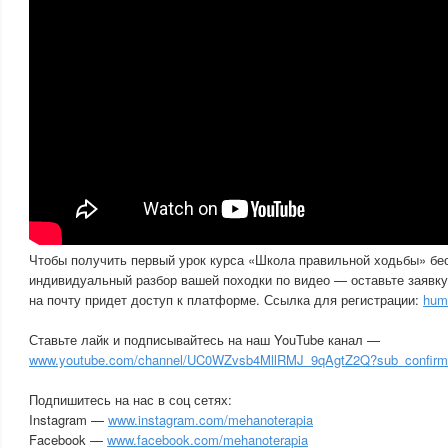
Чтобы получить первый урок курса «Школа правильной ходьбы» бес
индивидуальный разбор вашей походки по видео — оставьте заявку
на почту придет доступ к платформе. Ссылка для регистрации:
huma
Ставьте лайк и подписывайтесь на наш YouTube канал —
www.youtube.com/channel/UC0WZvsb4MllRMJ_9qAgtZ2Q?sub_confirm
⠀
Подпишитесь на нас в соц сетях:
Instagram —
www.instagram.com/mehanoterapia
Facebook —
www.facebook.com/mehanoterapia