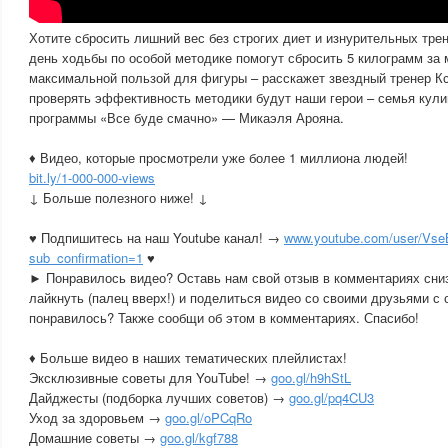
Хотите сбросить лишний вес без строгих диет и изнурительных трен
день ходьбы по особой методике помогут сбросить 5 килограмм за 
максимальной пользой для фигуры – расскажет звездный тренер К
проверять эффективность методики будут наши герои – семья кули
программы «Все буде смачно» — Микаэля Арояна.
♦ Видео, которые просмотрели уже более 1 миллиона людей!
bit.ly/1-000-000-views
↓ Больше полезного ниже! ↓
♥ Подпишитесь на наш Youtube канал! →
www.youtube.com/user/Vs
sub_confirmation=1
♥
► Понравилось видео? Оставь нам свой отзыв в комментариях сниз
лайкнуть (палец вверх!) и поделиться видео со своими друзьями с с
понравилось? Также сообщи об этом в комментариях. Спасибо!
♦ Больше видео в наших тематических плейлистах!
Эксклюзивные советы для YouTube! →
goo.gl/h9hStL
Дайджесты (подборка лучших советов) →
goo.gl/pq4CU3
Уход за здоровьем →
goo.gl/oPCqRo
Домашние советы →
goo.gl/kgf788