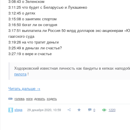
3:08:43 о Зеленском
3:11:25 что будет с Беларусью и Лукашенко
3:12:45 о детях
3:15:08 о занятиях спортом
3:16:50 богат ли он сегодня
3:17:51 выплатила ли Россия 50 млрд долларов экс-акционерам 
гаагского суда
3:19:26 на что тратит деньги
3:25:49 в деньгах ли счастье?
3:27:19 о вере и счастье
Ходорковский известная личность как бандиты в кепках наподоби
пилота
!
Читать дальше →
голова
,
ноги
,
думать
,
ходить
stopa
29 декабря 2020, 10:59
0
1220