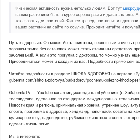
Физическая активность нужна нетолько людям. Вот тут
микроуд
вашим растениям быть в курсе хорошо расти и давать плоды. А
так сказать для растений. Фитнес тренер, наставник и вдохнови
ваших растений на сайте по ссылке. Проходит читайте и покупай
Путь к здоровью. Он может быть приятным, неспешным и очень про
хорошем темпе без остановок может стать отличным средством пр
заболеваний. А если это прогулка с доктором, то можно узнать еще
Присоединиться может и каждый из вас. Подробности прямо сейчас
Читайте подробности в разделе ШКОЛА ЗДОРОВЬЯ на портале «Гу
gubernia.com/shkola-zdorovya/bud-zdorov/pochemu-polezno-khodit-pe
GuberniaTV — YouTube-канал медиахолдинга «Губерния» (г. Хабаров
телевидение, сделанное по стандартам международных телевизион
Новости края и региона, криминальная хроника, утреннее шоу, акт
спорта, программа о здоровье, хэндмэйд, hand-made, советы на ка
кулинарное шоу, садоводство, рубрика о животных и советы от пр
сделать жизнь легче.
Мы в интернете: