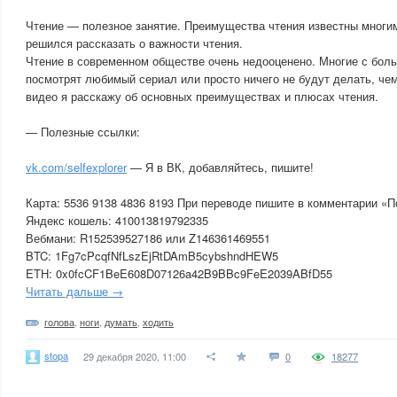
Чтение — полезное занятие. Преимущества чтения известны многим
решился рассказать о важности чтения.
Чтение в современном обществе очень недооценено. Многие с бо
посмотрят любимый сериал или просто ничего не будут делать, чем
видео я расскажу об основных преимуществах и плюсах чтения.
— Полезные ссылки:
vk.com/selfexplorer
— Я в ВК, добавляйтесь, пишите!
Карта: 5536 9138 4836 8193 При переводе пишите в комментарии «П
Яндекс кошель: 410013819792335
Вебмани: R152539527186 или Z146361469551
BTC: 1Fg7cPcqfNfLszEjRtDAmB5cybshndHEW5
ETH: 0x0fcCF1BeE608D07126a42B9BBc9FeE2039ABfD55
Читать дальше →
голова
,
ноги
,
думать
,
ходить
stopa
29 декабря 2020, 11:00
0
18277