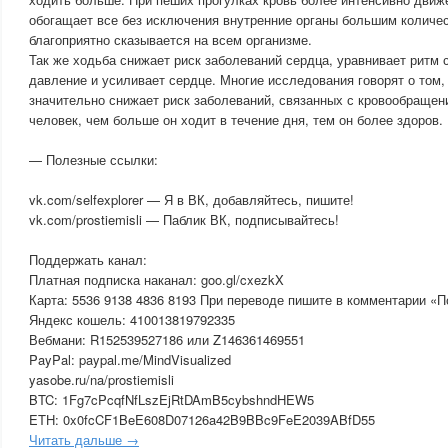
обогащает все без исключения внутренние органы большим количес
благоприятно сказывается на всем организме.
Так же ходьба снижает риск заболеваний сердца, уравнивает ритм 
давление и усиливает сердце. Многие исследования говорят о том,
значительно снижает риск заболеваний, связанных с кровообраще
человек, чем больше он ходит в течение дня, тем он более здоров.
— Полезные ссылки:
vk.com/selfexplorer — Я в ВК, добавляйтесь, пишите!
vk.com/prostiemisli — Паблик ВК, подписывайтесь!
Поддержать канал:
Платная подписка наканал: goo.gl/cxezkX
Карта: 5536 9138 4836 8193 При переводе пишите в комментарии «П
Яндекс кошель: 410013819792335
Вебмани: R152539527186 или Z146361469551
PayPal: paypal.me/MindVisualized
yasobe.ru/na/prostiemisli
BTC: 1Fg7cPcqfNfLszEjRtDAmB5cybshndHEW5
ETH: 0x0fcCF1BeE608D07126a42B9BBc9FeE2039ABfD55
Читать дальше →