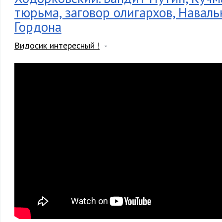
тюрьма, заговор олигархов, Навальн
Гордона
Видосик интересный !