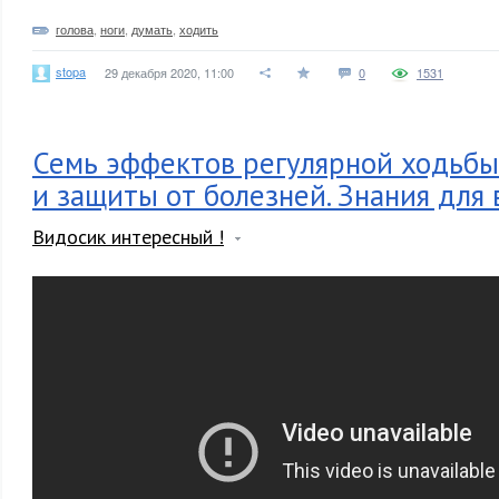
голова
,
ноги
,
думать
,
ходить
stopa
29 декабря 2020, 11:00
0
1531
Семь эффектов регулярной ходьбы
и защиты от болезней. Знания для 
Видосик интересный !