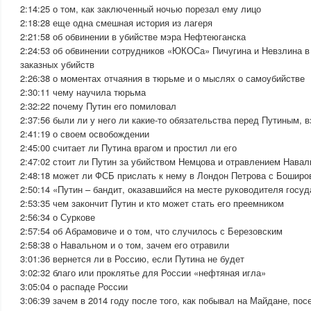
2:14:25 о том, как заключенный ночью порезал ему лицо
2:18:28 еще одна смешная история из лагеря
2:21:58 об обвинении в убийстве мэра Нефтеюганска
2:24:53 об обвинении сотрудников «ЮКОСа» Пичугина и Невзлина в
заказных убийств
2:26:38 о моментах отчаяния в тюрьме и о мыслях о самоубийстве
2:30:11 чему научила тюрьма
2:32:22 почему Путин его помиловал
2:37:56 были ли у него ли какие-то обязательства перед Путиным,
2:41:19 о своем освобождении
2:45:00 считает ли Путина врагом и простил ли его
2:47:02 стоит ли Путин за убийством Немцова и отравлением Навал
2:48:18 может ли ФСБ прислать к нему в Лондон Петрова с Бошир
2:50:14 «Путин – бандит, оказавшийся на месте руководителя госу
2:53:35 чем закончит Путин и кто может стать его преемником
2:56:34 о Суркове
2:57:54 об Абрамовиче и о том, что случилось с Березовским
2:58:38 о Навальном и о том, зачем его отравили
3:01:36 вернется ли в Россию, если Путина не будет
3:02:32 благо или проклятье для России «нефтяная игла»
3:05:04 о распаде России
3:06:39 зачем в 2014 году после того, как побывал на Майдане, пос