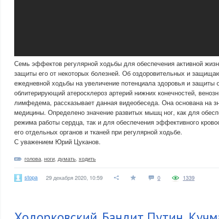
Семь эффектов регулярной ходьбы для обеспечения активной жизн
защиты его от некоторых болезней. Об оздоровительных и защища
ежедневной ходьбы на увеличение потенциала здоровья и защиты от
облитерирующий атеросклероз артерий нижних конечностей, венозн
лимфедема, рассказывает данная видеобеседа. Она основана на з
медицины. Определено значение развитых мышц ног, как для обесп
режима работы сердца, так и для обеспечения эффективного крово
его отдельных органов и тканей при регулярной ходьбе.
С уважением Юрий Цуканов.
голова
,
ноги
,
думать
,
ходить
stopa
29 декабря 2020, 10:59
0
1339
Ходорковский. Бандит Путин, Кучм