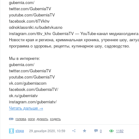
gubernia.com/
twitter.com/GuberniaTV
youtube.com/GuberniaTV
facebook.com/6TVkhv
odnoklassniki.ru/budetvkusno
instagram.com/6tv_khv GuberniaTV — YouTube-канал медиахолдинга 
Новости края и региона, криминальная хроника, утреннее шоу, акт
программа о здоровье, рецепты, кулинарное шоу, садоводство.
Мы в интернете:
gubernia.com/
twitter.com/GuberniaTV
youtube.com/GuberniaTV
vk.com/guberniacom
facebook.com/GuberniaTV/
ok.ru/guberniatv
instagram.com/guberniatv/
Читать дальше →
голова
,
ноги
,
думать
,
ходить
stopa
29 декабря 2020, 10:59
0
1182