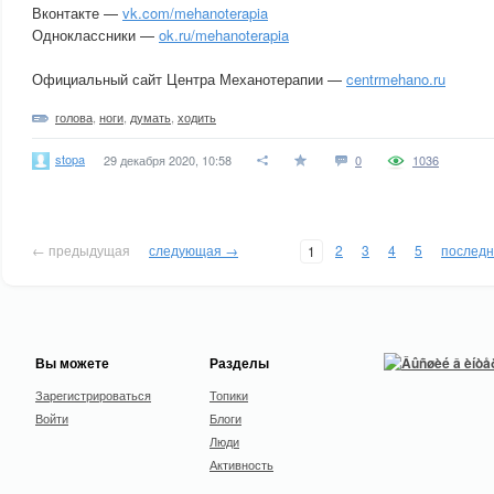
Вконтакте —
vk.com/mehanoterapia
Одноклассники —
ok.ru/mehanoterapia
Официальный сайт Центра Механотерапии —
centrmehano.ru
голова
,
ноги
,
думать
,
ходить
stopa
29 декабря 2020, 10:58
0
1036
← предыдущая
следующая →
2
3
4
5
послед
1
Вы можете
Разделы
Зарегистрироваться
Топики
Войти
Блоги
Люди
Активность