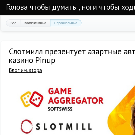
Голова чтобы думать , ноги чтобы ход
Все
Коллективные
Персональные
Слотмилл презентует азартные ав
казино Pinup
Блог им. stopa