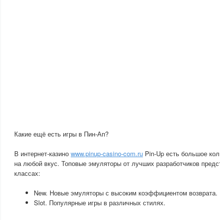
Какие ещё есть игры в Пин-Ап?
В интернет-казино
www.pinup-casino-com.ru
Pin-Up есть большое кол
на любой вкус. Топовые эмуляторы от лучших разработчиков предс
классах:
New. Новые эмуляторы с высоким коэффициентом возврата.
Slot. Популярные игры в различных стилях.