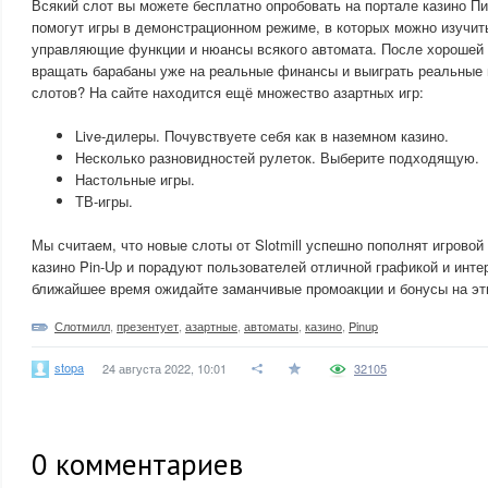
Всякий слот вы можете бесплатно опробовать на портале казино П
помогут игры в демонстрационном режиме, в которых можно изучит
управляющие функции и нюансы всякого автомата. После хорошей 
вращать барабаны уже на реальные финансы и выиграть реальные 
слотов? На сайте находится ещё множество азартных игр:
Live-дилеры. Почувствуете себя как в наземном казино.
Несколько разновидностей рулеток. Выберите подходящую.
Настольные игры.
ТВ-игры.
Мы считаем, что новые слоты от Slotmill успешно пополнят игровой
казино Pin-Up и порадуют пользователей отличной графикой и инт
ближайшее время ожидайте заманчивые промоакции и бонусы на эт
Слотмилл
,
презентует
,
азартные
,
автоматы
,
казино
,
Pinup
stopa
24 августа 2022, 10:01
32105
0
комментариев