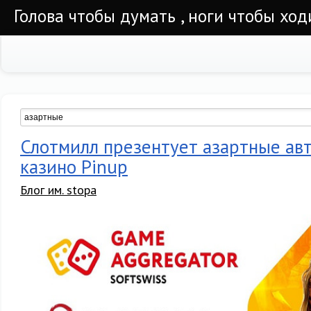
Голова чтобы думать , ноги чтобы ход
Слотмилл презентует азартные ав
казино Pinup
Блог им. stopa