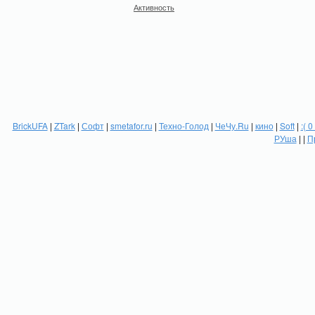
Активность
BrickUFA
|
ZTark
|
Софт
|
smetafor.ru
|
Техно-Голод
|
ЧеЧу.Ru
|
кино
|
Soft
|
:( 0
РУша
| |
П