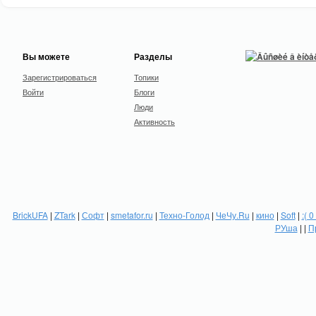
Вы можете
Разделы
Зарегистрироваться
Топики
Войти
Блоги
Люди
Активность
BrickUFA
|
ZTark
|
Софт
|
smetafor.ru
|
Техно-Голод
|
ЧеЧу.Ru
|
кино
|
Soft
|
:( 0
РУша
| |
П