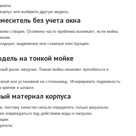
анели.
корпус или выберите другую модель.
меситель без учета окна
нию створки. Особенно часто проблема возникает, если мойка
окном.
складную, выдвижную или съемную конструкцию,
.
одель на тонкой мойке
ный рычаг нагрузки. Тонкая мойка начинает прогибаться и
иной или установкой на столешницу. Игнорировать подвижность
а крепеж и шланги.
ный материал корпуса
е, поэтому качество нельзя определить только визуально.
е повреждаться под действием воды и нагрузки.
ации;
дителе;