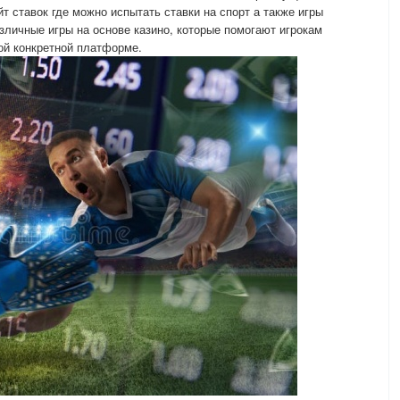
йт ставок где можно испытать ставки на спорт а также игры
зличные игры на основе казино, которые помогают игрокам
ной конкретной платформе.