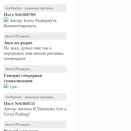
JoyReactor - смешные картинки ...
Пост №6360709
Автор: kreuz Развернуть
Комментировать
Лента ЯПлакалъ...
Звук на радио
Не знал, думал они так о
перерывах или начале рекламы
оповещают
Лента ЯПлакалъ...
Говорят гендерная
социализация
1pic.
JoyReactor - смешные картинки ...
Пост №6360511
Автор: dreman If Yakuneko Got a
Good Ending?
Лента ЯПлакалъ...