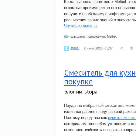
Когда вы подключаетесь к Melbet, то 
огромные преимущества его пользоват
получите необходимую информацию о
расширения ваших знаний о значитель
Читать дальше →
слышали
,
приложении
,
Melbet
stopa
2 июля 2026, 05:37
Смеситель для кухн
покупке
Блог им. stopa
Неудачно выбранный смеситель может
излив направляет воду на край ракови
Поэтому перед тем как
купить смесит
материалом, способом установки и д
позволяют избежать возврата товара 