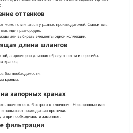
с.
ение оттенков
ет может отличаться у разных производителей. Смеситель,
 выглядят разнородно.
азцы или выбирать элементы одной коллекции.
дящая длина шлангов
той, а чрезмерно длинная образует петли и перегибы.
ых кранов;
ов без необходимости;
ми краями;
 на запорных кранах
ть возможность быстрого отключения. Неисправные или
 и повышают последствия протечки.
у и при необходимости заменяют.
ие фильтрации