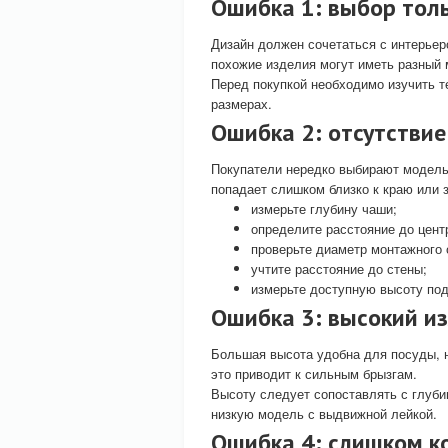
Ошибка 1: выбор тол
Дизайн должен сочетаться с интерьер
похожие изделия могут иметь разный 
Перед покупкой необходимо изучить т
размерах.
Ошибка 2: отсутстви
Покупатели нередко выбирают модель 
попадает слишком близко к краю или з
измерьте глубину чаши;
определите расстояние до цент
проверьте диаметр монтажного 
учтите расстояние до стены;
измерьте доступную высоту по
Ошибка 3: высокий и
Большая высота удобна для посуды, н
это приводит к сильным брызгам.
Высоту следует сопоставлять с глуби
низкую модель с выдвижной лейкой.
Ошибка 4: слишком к